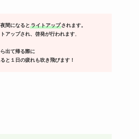
は夜間になると
ライトアップ
されます。
イトアップされ、啓発が行われます
。
から出て帰る際に
見ると１日の疲れも吹き飛びます！