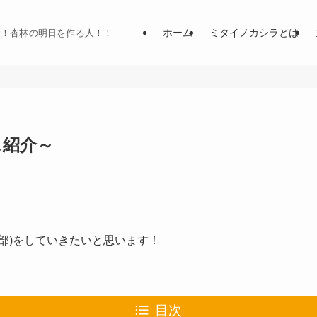
ホーム
ミタイノカシラとは
む！杏林の明日を作る人！！
ス紹介～
部)をしていきたいと思います！
目次